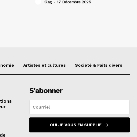
Slag
-
17 Décembre 2025
onomie
Artistes et cultures
Société & Faits divers
S'abonner
itions
eur
OUI JE VOUS EN SUPPLIE
 de