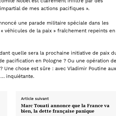
comité Nobel est clairement infiltré par des
Company
 impartial de mes actions pacifiques ».
Nous contacter
nnoncé une parade militaire spéciale dans les
Politique de confidentialité
« véhicules de la paix » fraîchement repeints en
À propos de Sidération
L’horoscope sans pitié de madame 
Mentions légales
nt quelle sera la prochaine initiative de paix d
de pacification en Pologne ? Ou une opération d
E NOW
 ? Une chose est sûre : avec Vladimir Poutine au
… inquiétante.
Article suivant
Marc Touati annonce que la France va
bien, la dette française panique