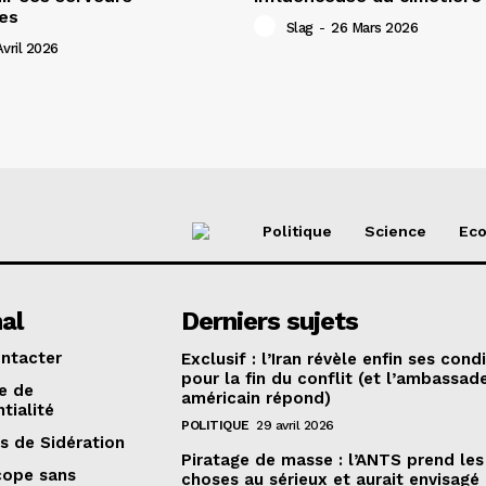
es
Slag
-
26 Mars 2026
vril 2026
Politique
Science
Ec
al
Derniers sujets
ntacter
Exclusif : l’Iran révèle enfin ses cond
pour la fin du conflit (et l’ambassad
ue de
américain répond)
tialité
POLITIQUE
29 avril 2026
s de Sidération
Piratage de masse : l’ANTS prend les
cope sans
choses au sérieux et aurait envisagé