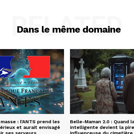
RELATED
Dans le même domaine
 masse : l’ANTS prend les
Belle-Maman 2.0 : Quand l
érieux et aurait envisagé
intelligente devient la pir
nir ses serveurs
influenceuse du cimetière