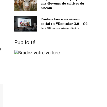
aux éleveurs de cultiver du
bitcoin
Poutine lance un réseau
social : « VKontakte 2.0 – Où
le KGB vous aime déjà »
Irma
Publicité
u
e
x